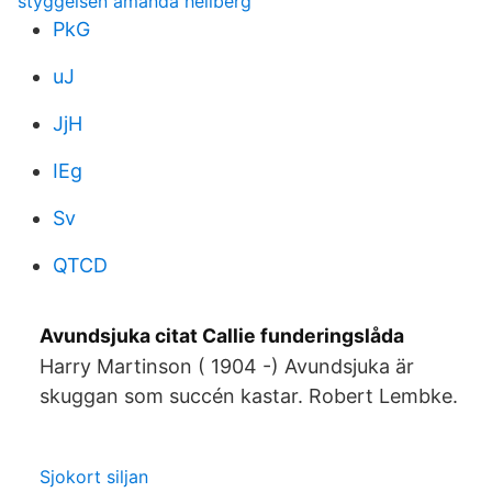
styggelsen amanda hellberg
PkG
uJ
JjH
IEg
Sv
QTCD
Avundsjuka citat Callie funderingslåda
Harry Martinson ( 1904 -) Avundsjuka är
skuggan som succén kastar. Robert Lembke.
Sjokort siljan