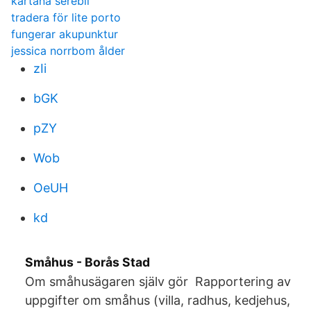
kartana serebii
tradera för lite porto
fungerar akupunktur
jessica norrbom ålder
zIi
bGK
pZY
Wob
OeUH
kd
Småhus - Borås Stad
Om småhusägaren själv gör Rapportering av
uppgifter om småhus (villa, radhus, kedjehus,