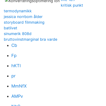
kritisk punkt
termodynamikk
jessica norrbom ålder
storyboard filmmaking
batlivet
sinumerik 808d
bruttovinstmarginal bra varde
Cb
Fp
hKTI
pr
MmNfX
AMPv