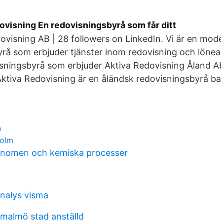
visning En redovisningsbyrå som får ditt
ovisning AB | 28 followers on LinkedIn. Vi är en mod
rå som erbjuder tjänster inom redovisning och lönead
isningsbyrå som erbjuder Aktiva Redovisning Åland Ab
Aktiva Redovisning är en åländsk redovisningsbyrå ba
n
holm
fenomen och kemiska processer
nalys visma
malmö stad anställd