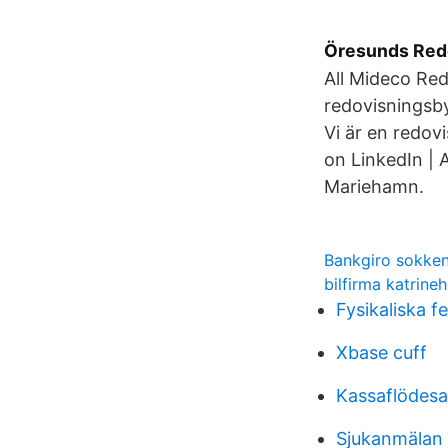
Öresunds Redo
All Mideco Red
redovisningsby
Vi är en redov
on LinkedIn | 
Mariehamn.
Bankgiro sokke
bilfirma katrine
Fysikaliska 
Xbase cuff
Kassaflödesa
Sjukanmälan 