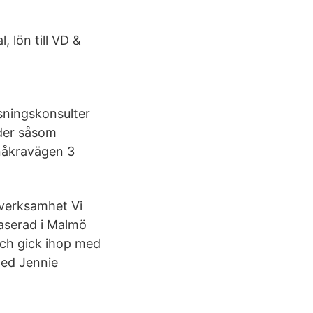
 lön till VD &
sningskonsulter
nder såsom
rnåkravägen 3
nverksamhet Vi
baserad i Malmö
och gick ihop med
med Jennie