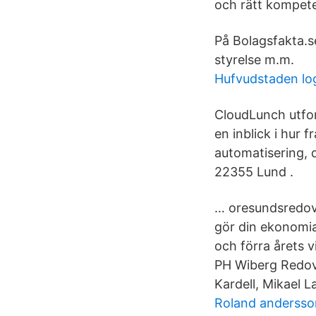
och rätt kompete
På Bolagsfakta.se
styrelse m.m.
Hufvudstaden lo
CloudLunch utfor
en inblick i hur
automatisering, 
22355 Lund .
… oresundsredovi
gör din ekonomia
och förra årets 
PH Wiberg Redovi
Kardell, Mikael L
Roland andersso