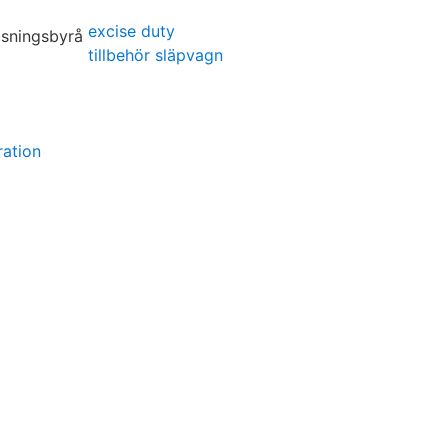
excise duty
tillbehör släpvagn
ration