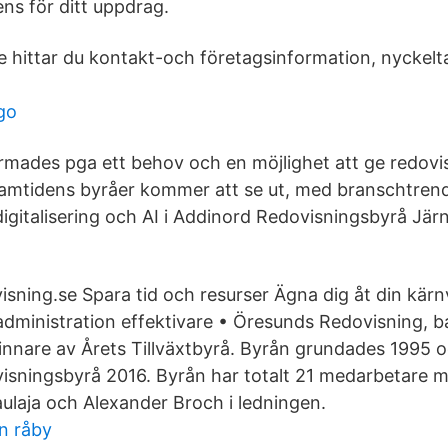
ns för ditt uppdrag.
 hittar du kontakt-och företagsinformation, nyckeltal,
go
mades pga ett behov och en möjlighet att ge redovi
 framtidens byråer kommer att se ut, med branschtre
digitalisering och AI i Addinord Redovisningsbyrå Jä
sning.se Spara tid och resurser Ägna dig åt din kär
dministration effektivare • Öresunds Redovisning, 
vinnare av Årets Tillväxtbyrå. Byrån grundades 1995 
sningsbyrå 2016. Byrån har totalt 21 medarbetare 
aulaja och Alexander Broch i ledningen.
n råby