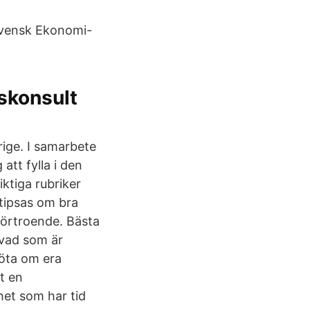
Svensk Ekonomi-
skonsult
ige. I samarbete
att fylla i den
ktiga rubriker
tipsas om bra
förtroende. Bästa
 vad som är
köta om era
t en
het som har tid