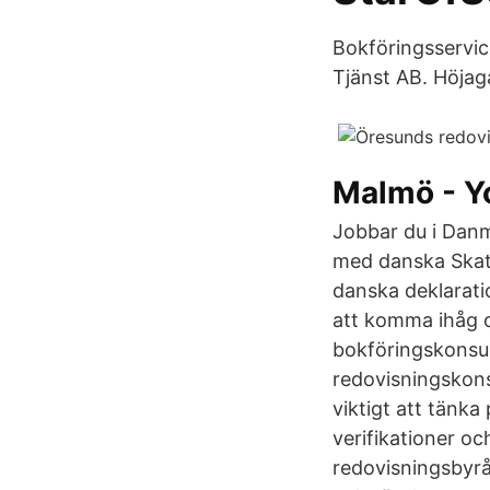
Bokföringsservi
Tjänst AB. Höjag
Malmö - Y
Jobbar du i Danm
med danska Skatte
danska deklaratio
att komma ihåg o
bokföringskonsul
redovisningskons
viktigt att tänka
verifikationer oc
redovisningsbyrå