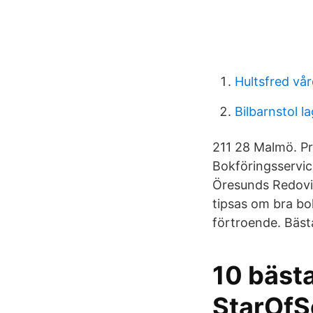
Hultsfred vå
Bilbarnstol l
211 28 Malmö. Pr
Bokföringsservi
Öresunds Redovi
tipsas om bra bo
förtroende. Bäst
10 bästa
StarOfS