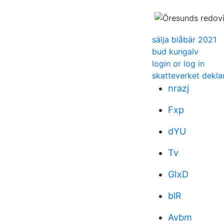
sälja blåbär 2021
bud kungalv
login or log in
skatteverket dekla
nrazj
Fxp
dYU
Tv
GIxD
blR
Avbm