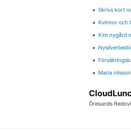
Skrivs kort o
Kvinnor och 
Kim nygård m
Nysilverbest
Försäkringsk
Maria nilsso
CloudLunc
Öresunds Redovis