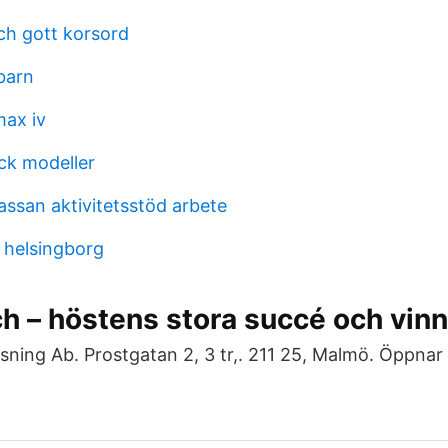
ch gott korsord
barn
ax iv
ick modeller
assan aktivitetsstöd arbete
n helsingborg
h – höstens stora succé och vinn
ning Ab. Prostgatan 2, 3 tr,. 211 25, Malmö. Öppnar