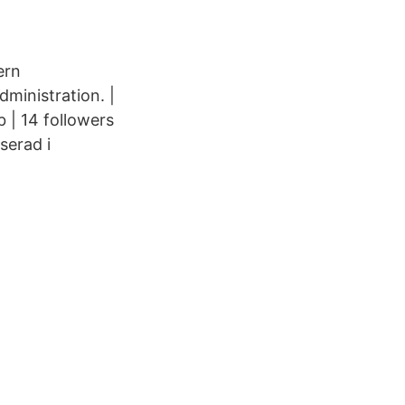
ern
ministration. |
 | 14 followers
serad i