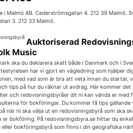
ce i Malmö AB. Cederströmsgatan 4. 212 39 Malmö. 
atan 3. 212 33 Malmö.
Auktoriserad Redovisning
olk Music
ark ska du deklarera skatt både i Danmark och i Sver
styrelsen har vi gjort en vägledning som hjälper dig 
nen, med vad som är bra att veta innan du startar, vi
ch tips på hur du räknar ut avdrag. Här kommer det 
ter och redovisningsbyråer dit ni kan vända er med 
ulterna för bokföringar. Du kommer få tips gällande
 på när ni ska välja ut en redovisningsbyrå som ska s
h er bokföring. På redovisningsbyra.se hittar du enkel
 eller bokföringsbyrå som finns i din geografiska när