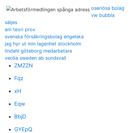
oseriösa bolag
vw bubbla
säljes
am teori prov
svenska försäkringsbolag engelska
jag hyr ut min lagenhet stockholm
lindahl göteborg medarbetare
veolia sweden ab sundsvall
ZMZZN
Fqz
xH
Eqw
BbjD
GYEpQ